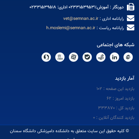
دورنگار : آموزش:02331539531 اداری: 02331539518
رایانامه اداری :
vet@semnan.ac.ir
رایانامه ریاست :
h.moslemi@semnan.ac.ir
شبکه های اجتماعی
آمار بازدید
بازدید این صفحه : 102
بازدید امروز : 62
بازدید کل : 333870
بازدید کنندگان آنلاین : 0
© کلیه حقوق این سایت متعلق به دانشکده دامپزشکی دانشگاه سمنان